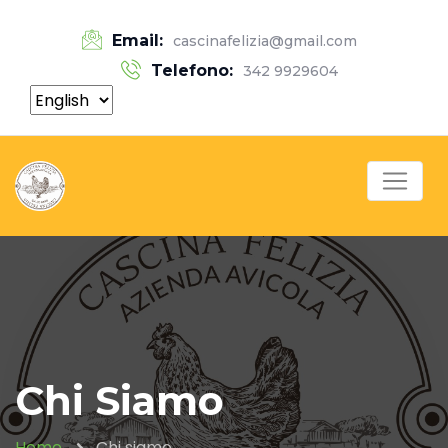
Email:
cascinafelizia@gmail.com
Telefono:
342 9929604
Chi Siamo
Home
Chi siamo