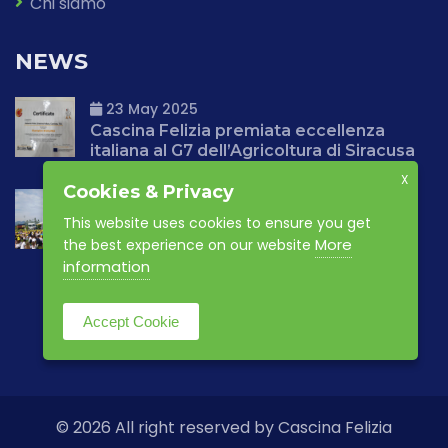
Chi siamo
NEWS
23 May 2025
Cascina Felizia premiata eccellenza
italiana al G7 dell’Agricoltura di Siracusa
X
Cookies & Privacy
23 May 2025
This website uses cookies to ensure you get
Una giornata speciale per l’ambiente:
Cascina Felizia accoglie oltre 250
More
the best experience on our website
bambini per la seconda edizione della
information
Giornata di educazione ambientale
Accept Cookie
© 2026 All right reserved by Cascina Felizia