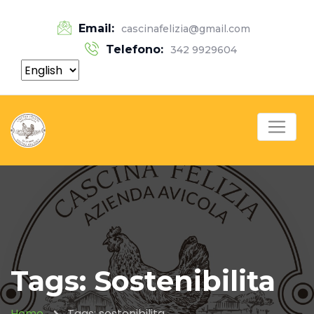
Email:
cascinafelizia@gmail.com
Telefono:
342 9929604
Tags: Sostenibilita
Home
Tags: sostenibilita