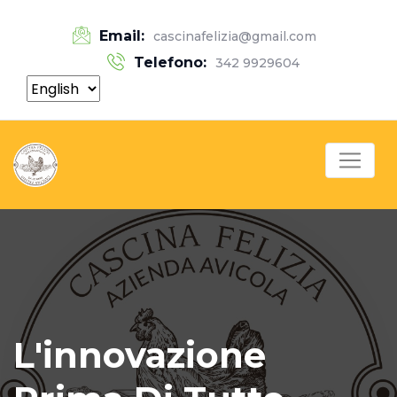
Email:
cascinafelizia@gmail.com
Telefono:
342 9929604
L'innovazione