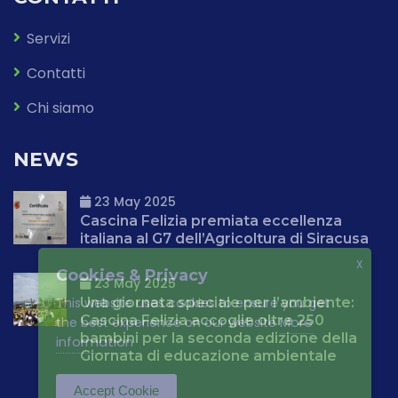
Servizi
Contatti
Chi siamo
NEWS
23 May 2025
Cascina Felizia premiata eccellenza
italiana al G7 dell’Agricoltura di Siracusa
X
Cookies & Privacy
23 May 2025
Una giornata speciale per l’ambiente:
This website uses cookies to ensure you get
Cascina Felizia accoglie oltre 250
More
the best experience on our website
bambini per la seconda edizione della
information
Giornata di educazione ambientale
Accept Cookie